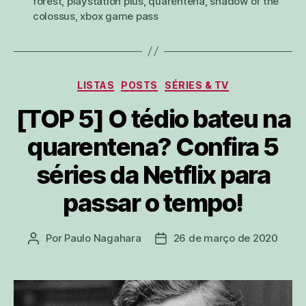
forest
,
playstation plus
,
quarentena
,
shadow of the
colossus
,
xbox game pass
Categorias
LISTAS
POSTS
SÉRIES & TV
[TOP 5] O tédio bateu na
quarentena? Confira 5
séries da Netflix para
passar o tempo!
Por
Paulo Nagahara
26 de março de 2020
Autor
Data
do
de
post
publicação