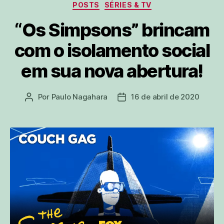
Categorias
POSTS
SÉRIES & TV
“Os Simpsons” brincam
com o isolamento social
em sua nova abertura!
Por
Paulo Nagahara
16 de abril de 2020
Autor
Data
do
de
post
publicação