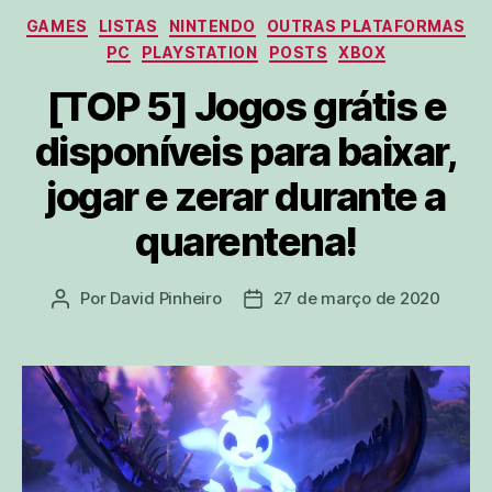
Categorias
GAMES
LISTAS
NINTENDO
OUTRAS PLATAFORMAS
PC
PLAYSTATION
POSTS
XBOX
[TOP 5] Jogos grátis e
disponíveis para baixar,
jogar e zerar durante a
quarentena!
Por
David Pinheiro
27 de março de 2020
Autor
Data
do
de
post
publicação