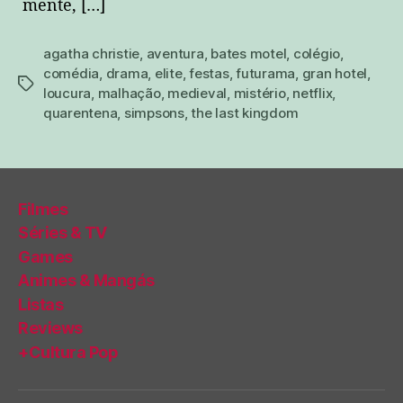
mente, […]
agatha christie
,
aventura
,
bates motel
,
colégio
,
comédia
,
drama
,
elite
,
festas
,
futurama
,
gran hotel
,
tags
loucura
,
malhação
,
medieval
,
mistério
,
netflix
,
quarentena
,
simpsons
,
the last kingdom
Filmes
Séries & TV
Games
Animes & Mangás
Listas
Reviews
+Cultura Pop