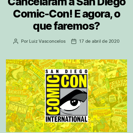
Cancelaram a San Diego
Comic-Con! E agora, o
que faremos?
Por
Luiz Vasconcelos
17 de abril de 2020
Autor
Data
do
de
post
publicação