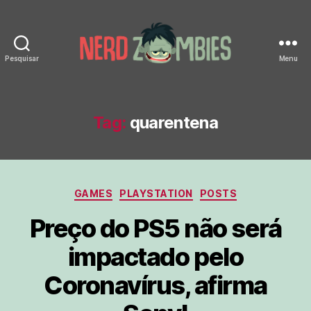
Pesquisar
Menu
Nerd
Zombies
Tag:
quarentena
Categorias
GAMES
PLAYSTATION
POSTS
Preço do PS5 não será
impactado pelo
Coronavírus, afirma