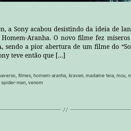
, a Sony acabou desistindo da ideia de lan
o Homem-Aranha. O novo filme fez míseros
, sendo a pior abertura de um filme do “So
ony teve então que […]
haverso
,
filmes
,
homem-aranha
,
kraven
,
madame teia
,
mcu
,
m
,
spider-man
,
venom