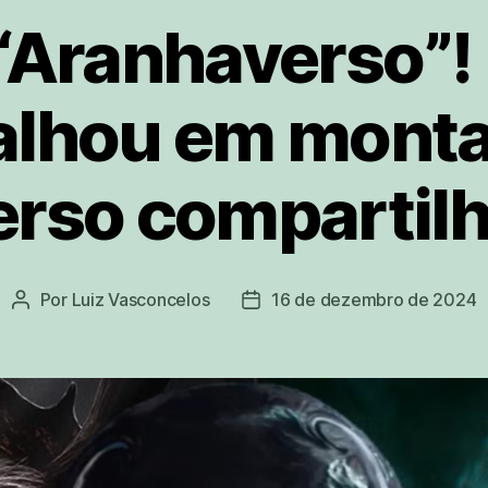
 “Aranhaverso”! 
alhou em monta
erso compartil
Por
Luiz Vasconcelos
16 de dezembro de 2024
Autor
Data
do
de
post
publicação