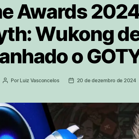
e Awards 2024!
yth: Wukong dev
anhado o GOT
Por
Luiz Vasconcelos
20 de dezembro de 2024
Autor
Data
do
de
post
publicação