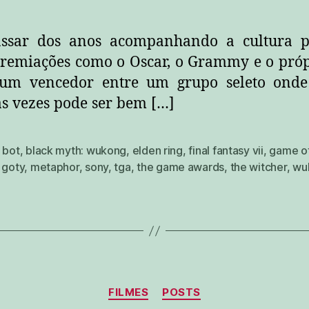
ssar dos anos acompanhando a cultura p
premiações como o Oscar, o Grammy e o pró
 um vencedor entre um grupo seleto onde 
as vezes pode ser bem […]
 bot
,
black myth: wukong
,
elden ring
,
final fantasy vii
,
game of
,
goty
,
metaphor
,
sony
,
tga
,
the game awards
,
the witcher
,
wu
Categorias
FILMES
POSTS