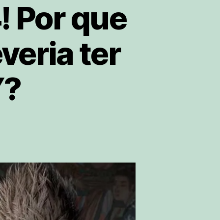
 Por que
eria ter
Y?