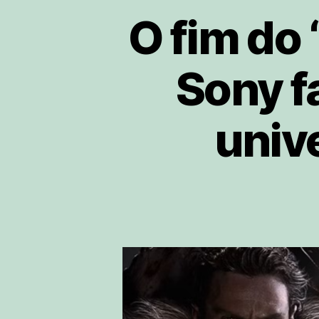
O fim do
Sony f
univ