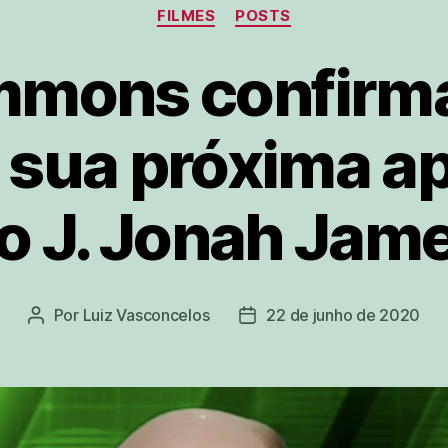
Categorias
FILMES
POSTS
immons confirma
 sua próxima a
 J. Jonah Jam
Por
Luiz Vasconcelos
22 de junho de 2020
Autor
Data
do
de
post
publicação