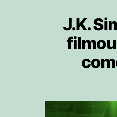
J.K. S
filmou
como