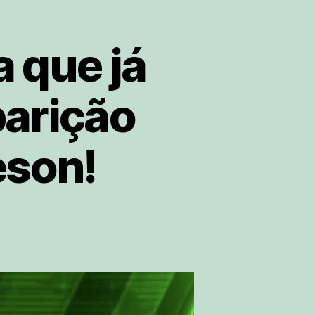
 que já
parição
eson!