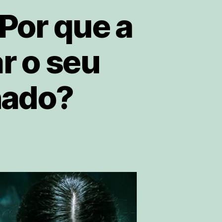
Por que a
r o seu
hado?