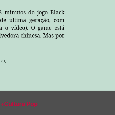
 minutos do jogo Black
 de ultima geração, com
ma o vídeo). O game está
lvedora chinesa. Mas por
oku
,
+Cultura Pop