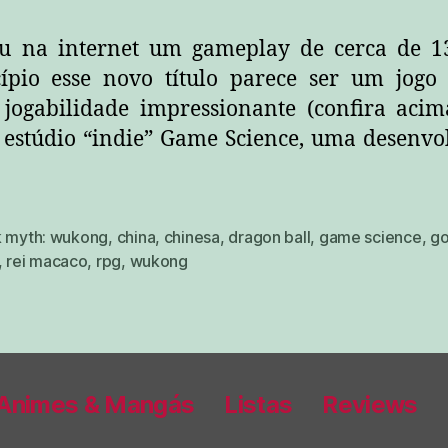
u na internet um gameplay de cerca de 13
pio esse novo título parece ser um jogo
 jogabilidade impressionante (confira aci
 estúdio “indie” Game Science, uma desenvo
k myth: wukong
,
china
,
chinesa
,
dragon ball
,
game science
,
g
,
rei macaco
,
rpg
,
wukong
Animes & Mangás
Listas
Reviews