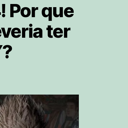
 Por que
eria ter
Y?