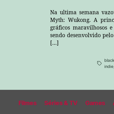
Na ultima semana vazo
Myth: Wukong. A princí
gráficos maravilhosos e
sendo desenvolvido pelo
[…]
blac
tags
indie
Filmes
Séries & TV
Games