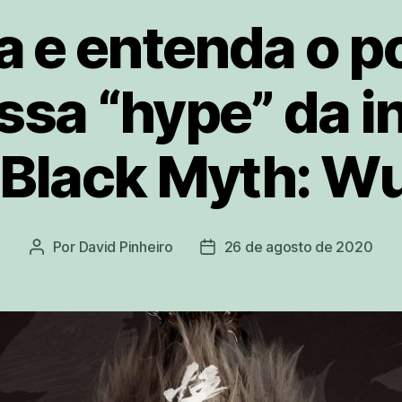
 e entenda o p
ssa “hype” da i
 Black Myth: W
Por
David Pinheiro
26 de agosto de 2020
Autor
Data
do
de
post
publicação