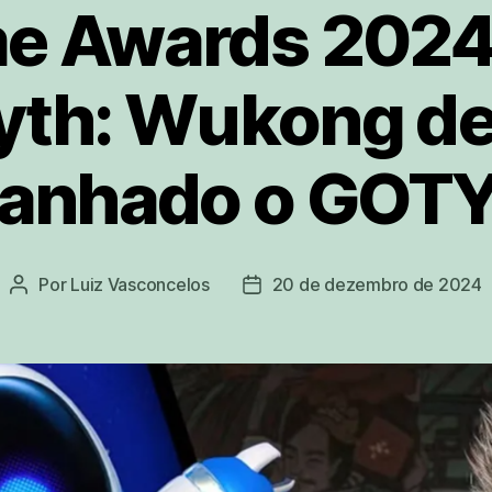
e Awards 2024!
yth: Wukong dev
anhado o GOT
Por
Luiz Vasconcelos
20 de dezembro de 2024
Autor
Data
do
de
post
publicação