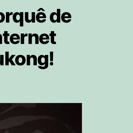
orquê de
nternet
ukong!