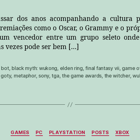
ssar dos anos acompanhando a cultura p
premiações como o Oscar, o Grammy e o pró
 um vencedor entre um grupo seleto onde 
as vezes pode ser bem […]
 bot
,
black myth: wukong
,
elden ring
,
final fantasy vii
,
game of
,
goty
,
metaphor
,
sony
,
tga
,
the game awards
,
the witcher
,
wu
Categorias
GAMES
PC
PLAYSTATION
POSTS
XBOX