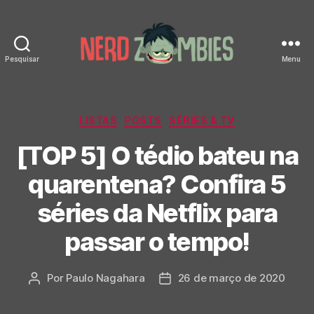
Pesquisar
Menu
Nerd
Zombies
Categorias
LISTAS
POSTS
SÉRIES & TV
[TOP 5] O tédio bateu na
quarentena? Confira 5
séries da Netflix para
passar o tempo!
Por
Paulo Nagahara
26 de março de 2020
Autor
Data
do
de
post
publicação