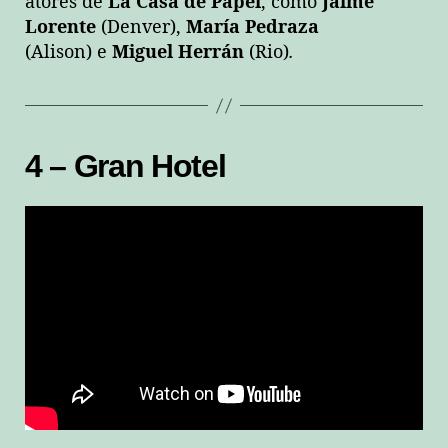
atores de
La Casa de Papel
, como
Jaime
Lorente
(Denver),
María Pedraza
(Alison) e
Miguel Herrán
(Rio)
.
4 – Gran Hotel