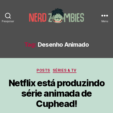
Pesquisar
Menu
Nerd
Zombies
Tag:
Desenho Animado
Categorias
POSTS
SÉRIES & TV
Netflix está produzindo
série animada de
Cuphead!