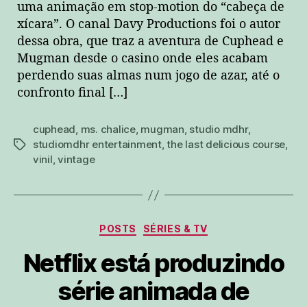
uma animação em stop-motion do “cabeça de
xícara”. O canal Davy Productions foi o autor
dessa obra, que traz a aventura de Cuphead e
Mugman desde o casino onde eles acabam
perdendo suas almas num jogo de azar, até o
confronto final […]
cuphead
,
ms. chalice
,
mugman
,
studio mdhr
,
studiomdhr entertainment
,
the last delicious course
,
tags
vinil
,
vintage
Categorias
POSTS
SÉRIES & TV
Netflix está produzindo
série animada de