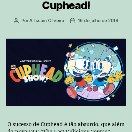
Cuphead!
Por
Allissom Oliveira
16 de julho de 2019
Autor
Data
do
de
post
publicação
O sucesso de Cuphead é tão absurdo, que além
da nova DLC “The Last Delicious Course”