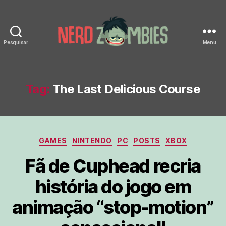
Pesquisar
Menu
Nerd
Zombies
Tag:
The Last Delicious Course
Categorias
GAMES
NINTENDO
PC
POSTS
XBOX
Fã de Cuphead recria
história do jogo em
animação “stop-motion”