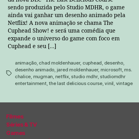
sendo produzida pelo Studio MDHR, o game
ainda vai ganhar um desenho animado pela
Netflix! A nova animação se chama The
Cuphead Show! e será uma comédia que
expande o universo do game com foco em
Cuphead e seu […]
animação
,
chad moldenhauer
,
cuphead
,
desenho
,
desenho animado
,
jared moldenhauer
,
microsoft
,
ms.
tags
chalice
,
mugman
,
netflix
,
studio mdhr
,
studiomdhr
entertainment
,
the last delicious course
,
vinil
,
vintage
Filmes
Séries & TV
Games