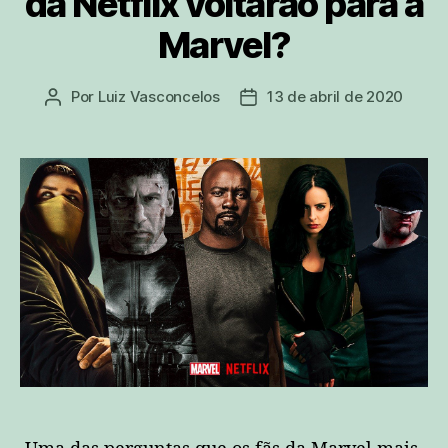
da Netflix voltarão para a
Marvel?
Por
Luiz Vasconcelos
13 de abril de 2020
Autor
Data
do
de
post
publicação