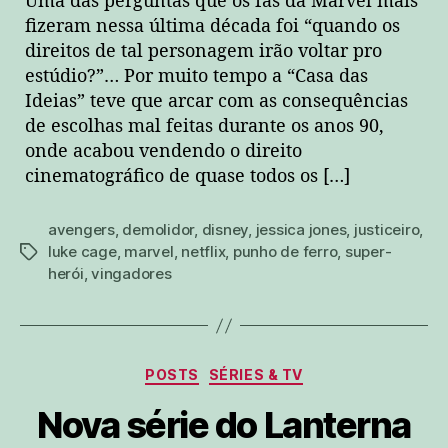
Uma das perguntas que os fãs da Marvel mais
fizeram nessa última década foi “quando os
direitos de tal personagem irão voltar pro
estúdio?”… Por muito tempo a “Casa das
Ideias” teve que arcar com as consequências
de escolhas mal feitas durante os anos 90,
onde acabou vendendo o direito
cinematográfico de quase todos os […]
avengers
,
demolidor
,
disney
,
jessica jones
,
justiceiro
,
luke cage
,
marvel
,
netflix
,
punho de ferro
,
super-
tags
herói
,
vingadores
Categorias
POSTS
SÉRIES & TV
Nova série do Lanterna