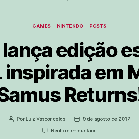
Categorias
GAMES
NINTENDO
POSTS
lança edição e
 inspirada em M
Samus Returns
Por
Luiz Vasconcelos
9 de agosto de 2017
Autor
Data
do
de
em
Nenhum comentário
post
publicação
Nintendo