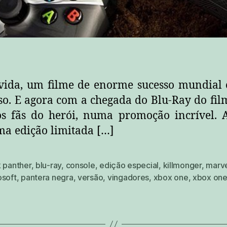
vida, um filme de enorme sucesso mundial e
sso. E agora com a chegada do Blu-Ray do fil
os fãs do herói, numa promoção incrível. A
ma edição limitada […]
k panther
,
blu-ray
,
console
,
edição especial
,
killmonger
,
marv
osoft
,
pantera negra
,
versão
,
vingadores
,
xbox one
,
xbox one