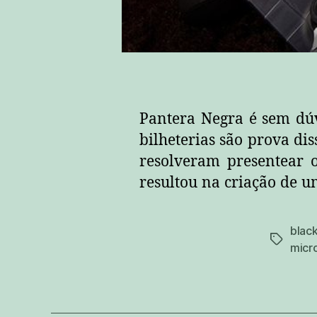
Pantera Negra é sem dú
bilheterias são prova di
resolveram presentear 
resultou na criação de u
blac
tags
micr