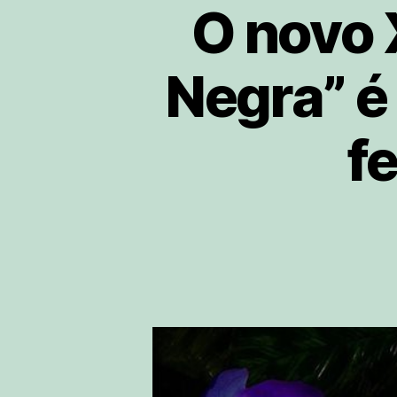
O novo 
Negra” é 
f