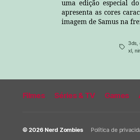
uma edição especial do
apresenta as cores cara
imagem de Samus na frent
3ds
,
tags
xl
,
ni
Filmes
Séries & TV
Games
© 2026
Nerd Zombies
Política de privaci