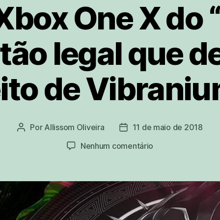
Xbox One X do 
tão legal que d
eito de Vibraniu
Por
Allissom Oliveira
11 de maio de 2018
Autor
Data
do
de
em
Nenhum comentário
post
publicação
O
novo
Xbox
One
X
do