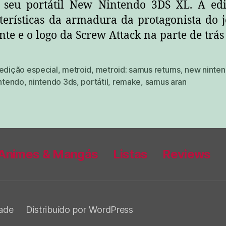
 seu portátil New Nintendo 3DS XL. A edi
cterísticas da armadura da protagonista do 
e e o logo da Screw Attack na parte de trás
edição especial
,
metroid
,
metroid: samus returns
,
new ninten
ntendo
,
nintendo 3ds
,
portátil
,
remake
,
samus aran
Animes & Mangás
Listas
Reviews
dade
Distribuído por WordPress