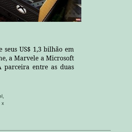
 seus US$ 1,3 bilhão em
me, a Marvele a Microsoft
 parceira entre as duas
el
,
 x