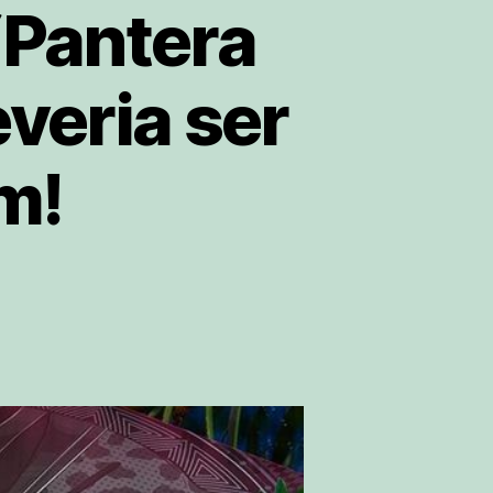
“Pantera
everia ser
m!