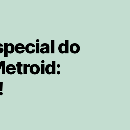
special do
etroid:
!