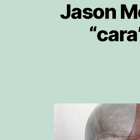
Jason Mo
“cara