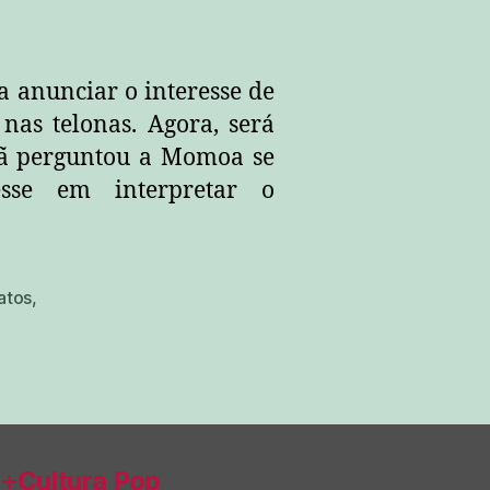
a anunciar o interesse de
as telonas. Agora, será
fã perguntou a Momoa se
sse em interpretar o
atos
,
+Cultura Pop