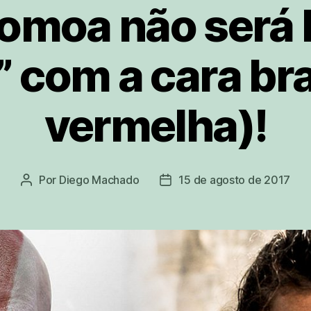
moa não será 
” com a cara br
vermelha)!
Por
Diego Machado
15 de agosto de 2017
Autor
Data
do
de
post
publicação