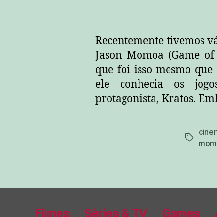
Recentemente tivemos vár
Jason Momoa (Game of T
que foi isso mesmo que
ele conhecia os jog
protagonista, Kratos. Em
cine
tags
mom
Filmes
Séries & TV
Games