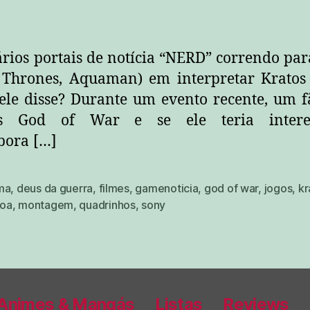
ios portais de notícia “NERD” correndo par
hrones, Aquaman) em interpretar Kratos n
 ele disse? Durante um evento recente, um 
os God of War e se ele teria intere
bora […]
ma
,
deus da guerra
,
filmes
,
gamenoticia
,
god of war
,
jogos
,
kr
oa
,
montagem
,
quadrinhos
,
sony
Animes & Mangás
Listas
Reviews