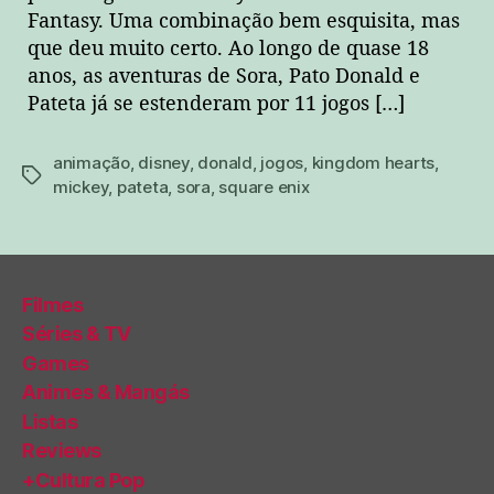
Fantasy. Uma combinação bem esquisita, mas
que deu muito certo. Ao longo de quase 18
anos, as aventuras de Sora, Pato Donald e
Pateta já se estenderam por 11 jogos […]
animação
,
disney
,
donald
,
jogos
,
kingdom hearts
,
tags
mickey
,
pateta
,
sora
,
square enix
Filmes
Séries & TV
Games
Animes & Mangás
Listas
Reviews
+Cultura Pop