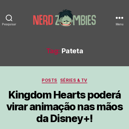
Pesquisar
Menu
Nerd
Zombies
Tag:
Pateta
Categorias
POSTS
SÉRIES & TV
Kingdom Hearts poderá
virar animação nas mãos
da Disney+!