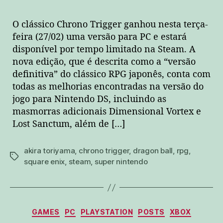
certo”!
O clássico Chrono Trigger ganhou nesta terça-
feira (27/02) uma versão para PC e estará
disponível por tempo limitado na Steam. A
nova edição, que é descrita como a “versão
definitiva” do clássico RPG japonês, conta com
todas as melhorias encontradas na versão do
jogo para Nintendo DS, incluindo as
masmorras adicionais Dimensional Vortex e
Lost Sanctum, além de […]
akira toriyama
,
chrono trigger
,
dragon ball
,
rpg
,
tags
square enix
,
steam
,
super nintendo
Categorias
GAMES
PC
PLAYSTATION
POSTS
XBOX