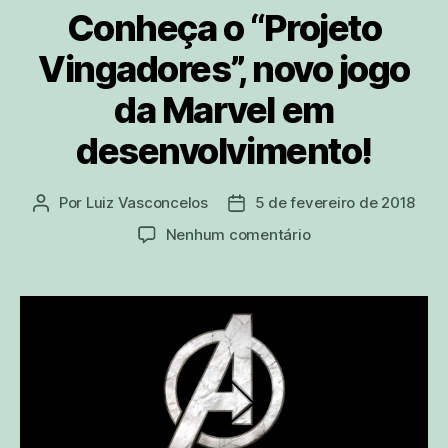
Conheça o “Projeto
Vingadores”, novo jogo
da Marvel em
desenvolvimento!
Por
Luiz Vasconcelos
5 de fevereiro de 2018
Autor
Data
do
de
em
Nenhum comentário
post
publicação
Conheça
o
“Projeto
Vingadores”,
novo
jogo
da
Marvel
em