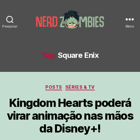
Pesquisar
Menu
Nerd
Zombies
Tag:
Square Enix
Categorias
POSTS
SÉRIES & TV
Kingdom Hearts poderá
virar animação nas mãos
da Disney+!