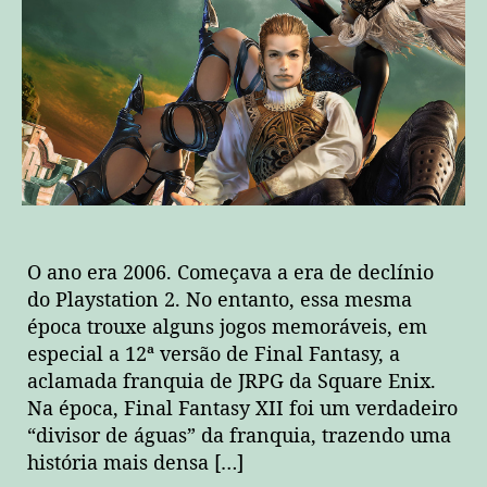
áureos
com
Final
Fantasy
XII:
The
Zodiac
Age!
O ano era 2006. Começava a era de declínio
do Playstation 2. No entanto, essa mesma
época trouxe alguns jogos memoráveis, em
especial a 12ª versão de Final Fantasy, a
aclamada franquia de JRPG da Square Enix.
Na época, Final Fantasy XII foi um verdadeiro
“divisor de águas” da franquia, trazendo uma
história mais densa […]