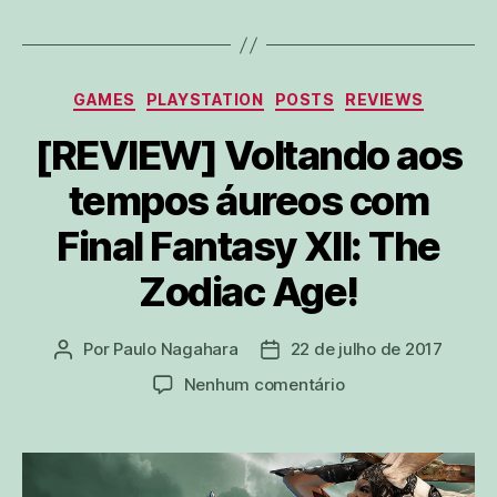
Categorias
GAMES
PLAYSTATION
POSTS
REVIEWS
[REVIEW] Voltando aos
tempos áureos com
Final Fantasy XII: The
Zodiac Age!
Por
Paulo Nagahara
22 de julho de 2017
Autor
Data
do
de
em
Nenhum comentário
post
publicação
[REVIEW]
Voltando
aos
tempos