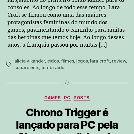
lançamento do primeiro Tomb Raider para os
consoles. Ao longo de todo esse tempo, Lara
Croft se firmou como uma das maiores
protagonistas femininas do mundo dos
games, pavimentando o caminho para muitas
das heroínas que temos hoje. Ao longo desses
anos, a franquia passou por muitas […]
alicia vikander
,
eidos
,
filmes
,
jogos
,
lara croft
,
review
,
tags
square enix
,
tomb raider
Categorias
GAMES
PC
POSTS
Chrono Trigger é
lançado para PC pela