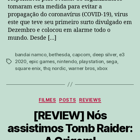
tomaram esta medida para evitar a
propagação do coronavírus (COVID-19), vírus
este que teve seu primeiro surto divulgado em
Dezembro e colocou em alarme todo o
mundo. Desde […]
bandai namco
,
bethesda
,
capcom
,
deep silver
,
e3
2020
,
epic games
,
nintendo
,
playstation
,
sega
,
tags
square enix
,
thq nordic
,
warner bros
,
xbox
Categorias
FILMES
POSTS
REVIEWS
[REVIEW] Nós
assistimos Tomb Raider: