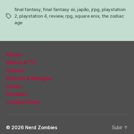
final fantasy
,
final fantasy xii
,
japão
,
jrpg
,
playstation
2
,
playstation 4
,
review
,
rpg
,
square enix
,
the zodiac
tags
age
Filmes
Séries & TV
Games
Animes & Mangás
Listas
Reviews
+Cultura Pop
© 2026
Nerd Zombies
Subir
↑