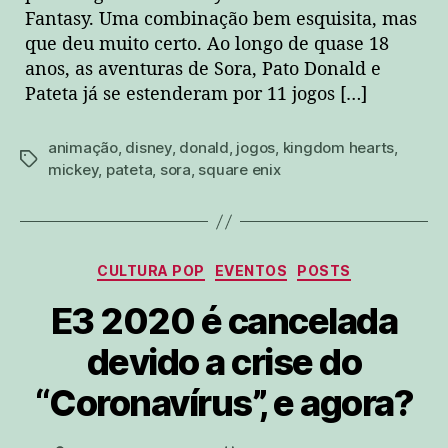
Fantasy. Uma combinação bem esquisita, mas
que deu muito certo. Ao longo de quase 18
anos, as aventuras de Sora, Pato Donald e
Pateta já se estenderam por 11 jogos […]
animação
,
disney
,
donald
,
jogos
,
kingdom hearts
,
tags
mickey
,
pateta
,
sora
,
square enix
Categorias
CULTURA POP
EVENTOS
POSTS
E3 2020 é cancelada
devido a crise do
“Coronavírus”, e agora?