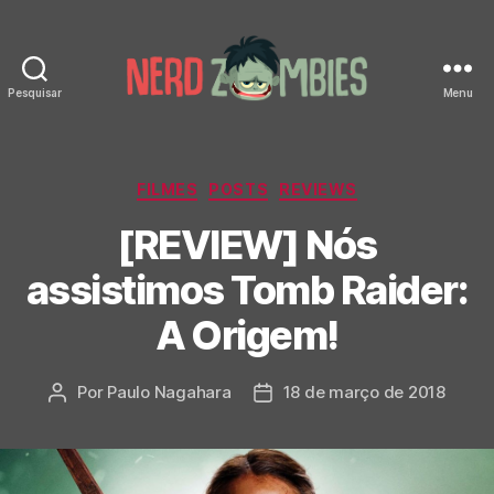
Pesquisar
Menu
Nerd
Zombies
Categorias
FILMES
POSTS
REVIEWS
[REVIEW] Nós
assistimos Tomb Raider:
A Origem!
Por
Paulo Nagahara
18 de março de 2018
Autor
Data
do
de
post
publicação