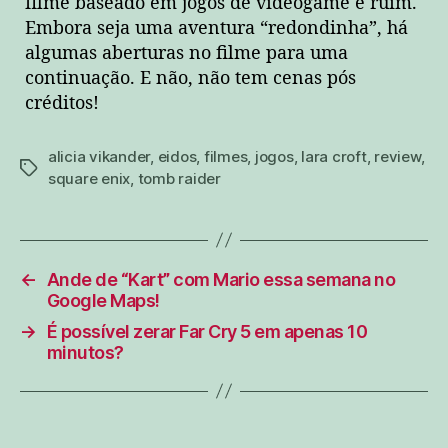
filme baseado em jogos de videogame é ruim.
Embora seja uma aventura “redondinha”, há
algumas aberturas no filme para uma
continuação. E não, não tem cenas pós
créditos!
alicia vikander
,
eidos
,
filmes
,
jogos
,
lara croft
,
review
,
tags
square enix
,
tomb raider
←
Ande de “Kart” com Mario essa semana no
Google Maps!
→
É possível zerar Far Cry 5 em apenas 10
minutos?