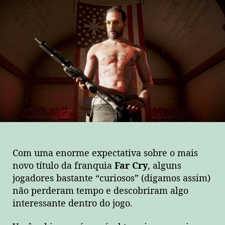
zerar
Far
Cry
5
em
apenas
10
minutos?
Com uma enorme expectativa sobre o mais
novo título da franquia
Far Cry
, alguns
jogadores bastante “curiosos” (digamos assim)
não perderam tempo e descobriram algo
interessante dentro do jogo.