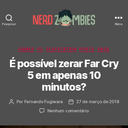
Pesquisar
Menu
Nerd
Zombies
Categorias
GAMES
PC
PLAYSTATION
POSTS
XBOX
É possível zerar Far Cry
5 em apenas 10
minutos?
Por
Fernando Fugiwara
27 de março de 2018
Autor
Data
do
de
em
Nenhum comentário
post
publicação
É
possível