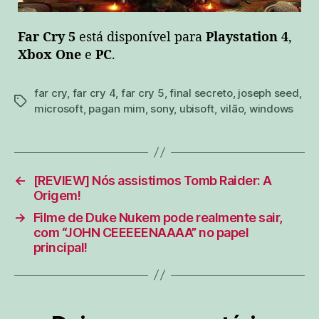
Far Cry 5
está disponível para
Playstation 4
,
Xbox One
e
PC
.
far cry
,
far cry 4
,
far cry 5
,
final secreto
,
joseph seed
,
tags
microsoft
,
pagan mim
,
sony
,
ubisoft
,
vilão
,
windows
←
[REVIEW] Nós assistimos Tomb Raider: A
Origem!
→
Filme de Duke Nukem pode realmente sair,
com “JOHN CEEEEENAAAA” no papel
principal!