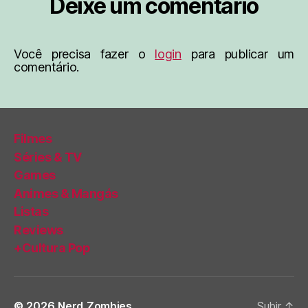
Deixe um comentário
Você precisa fazer o
login
para publicar um
comentário.
Filmes
Séries & TV
Games
Animes & Mangás
Listas
Reviews
+Cultura Pop
© 2026
Nerd Zombies
Subir
↑