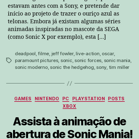
estavam antes com a Sony, e pretende dar
início ao projeto de trazer o ouriço azul as
telonas. Embora já existam algumas séries
animadas inspiradas no mascote da SEGA
(como Sonic X por exemplo), esta […]
deadpool
,
filme
,
jeff fowler
,
live-action
,
oscar
,
paramount pictures
,
sonic
,
sonic forces
,
sonic mania
,
tags
sonic moderno
,
sonic the hedgehog
,
sony
,
tim miller
Categorias
GAMES
NINTENDO
PC
PLAYSTATION
POSTS
XBOX
Assista à animação de
abertura de Sonic Mania!