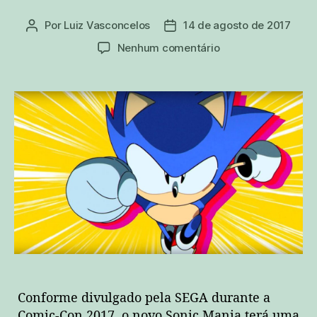
Por
Luiz Vasconcelos
14 de agosto de 2017
Autor
Data
do
de
em
Nenhum comentário
post
publicação
Assista
à
animação
de
abertura
de
Sonic
Mania!
Conforme divulgado pela SEGA durante a
Comic-Con 2017, o novo Sonic Mania terá uma