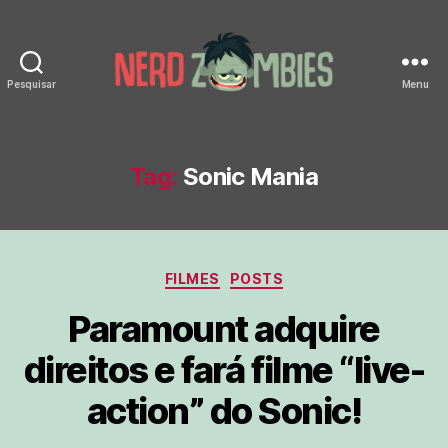
Pesquisar
Menu
Nerd
Zombies
Tag:
Sonic Mania
Categorias
FILMES
POSTS
Paramount adquire
direitos e fará filme “live-
action” do Sonic!