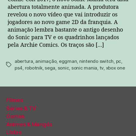
abertura totalmente animada. A produtora
revelou o novo vídeo que vai introduzir os
jogadores ao novo game 2D da franquia. A
animação lembra bastante o antigo desenho
do Sonic para TV e os quadrinhos lançados
pela Archie Comics. Os traços são […]
abertura
,
animação
,
eggman
,
nintendo switch
,
pc
,
tags
ps4
,
robotnik
,
sega
,
sonic
,
sonic mania
,
tv
,
xbox one
Filmes
Séries & TV
Games
Animes & Mangás
Listas