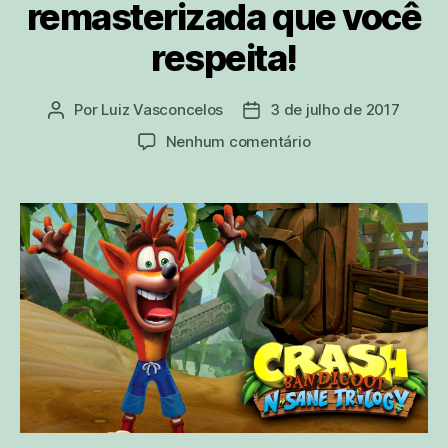
remasterizada que você
respeita!
Por
Luiz Vasconcelos
3 de julho de 2017
Autor
Data
do
de
em
Nenhum comentário
post
publicação
[REVIEW]
Crash
Bandicoot
N.
Sane
Trilogy,
a
trilogia
remasterizada
que
você
respeita!