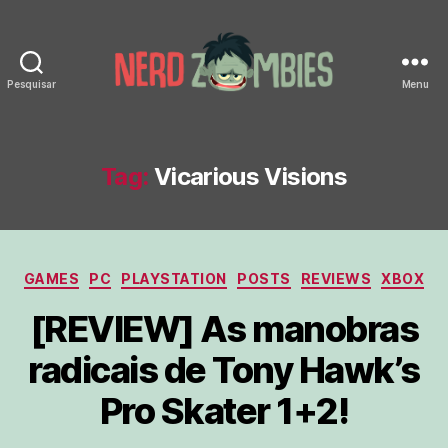
Pesquisar
Menu
Nerd
Zombies
Tag:
Vicarious Visions
Categorias
GAMES
PC
PLAYSTATION
POSTS
REVIEWS
XBOX
[REVIEW] As manobras
radicais de Tony Hawk’s
Pro Skater 1+2!