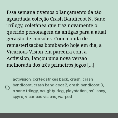
Essa semana tivemos o lançamento da tão
aguardada coleção Crash Bandicoot N. Sane
Trilogy, coletânea que traz novamente o
querido personagem da antigas para a atual
geração de consoles. Com a onda de
remasterizações bombando hoje em dia, a
Vicarious Vision em parceira com a
Activision, lançou uma nova versão
melhorada dos três primeiros jogos […]
activision
,
cortex strikes back
,
crash
,
crash
bandicoot
,
crash bandicoot 2
,
crash bandicoot 3
,
tags
n.sane trilogy
,
naughty dog
,
playstation
,
ps1
,
sony
,
spyro
,
vicarious visions
,
warped