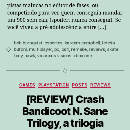
pistas malucas no editor de fases, ou
competindo para ver quem conseguia mandar
um 900 sem cair (spoiler: nunca consegui). Se
você viveu a pré-adolescência entre […]
bob burnquist
,
esportes
,
kareem campbell
,
leticia
bufoni
,
multiplayer
,
pc
,
ps4
,
remake
,
reviews
,
skate
,
tags
tony hawk
,
vicarious visions
,
xbox one
Categorias
GAMES
PLAYSTATION
POSTS
REVIEWS
[REVIEW] Crash
Bandicoot N. Sane
Trilogy, a trilogia