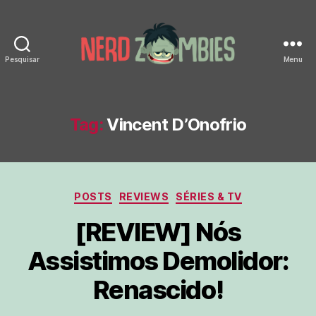
Pesquisar
Menu
Nerd
Zombies
Tag:
Vincent D’Onofrio
Categorias
POSTS
REVIEWS
SÉRIES & TV
[REVIEW] Nós
Assistimos Demolidor:
Renascido!