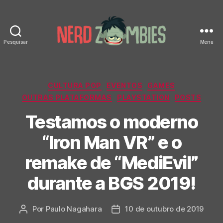
Pesquisar
Menu
Nerd
Zombies
Categorias
CULTURA POP
EVENTOS
GAMES
OUTRAS PLATAFORMAS
PLAYSTATION
POSTS
Testamos o moderno
“Iron Man VR” e o
remake de “MediEvil”
durante a BGS 2019!
Por
Paulo Nagahara
10 de outubro de 2019
Autor
Data
do
de