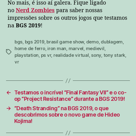
No mais, é isso aí galera. Fique ligado
no
Nerd Zombies
para saber nossas
impressões sobre os outros jogos que testamos
na
BGS 2019
!
bgs
,
bgs 2019
,
brasil game show
,
demo
,
dublagem
,
home de ferro
,
iron man
,
marvel
,
medievil
,
tags
playstation
,
ps vr
,
realidade virtual
,
sony
,
tony stark
,
vr
←
Testamos o incrível “Final Fantasy VII” e o co-
op “Project Resistance” durante a BGS 2019!
→
“Death Stranding” na BGS 2019, o que
descobrimos sobre o novo game de Hideo
Kojima!