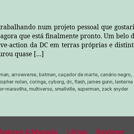
rabalhando num projeto pessoal que gostari
agora que está finalmente pronto. Um belo di
live-action da DC em terras próprias e distint
durou quase […]
aman
,
arrowverse
,
batman
,
caçador de marte
,
canário negro
,
topher nolan
,
coringa
,
cyborg
,
dc
,
flash
,
james gunn
,
lanterna
er-maravilha
,
multiverso
,
smallville
,
superman
,
zack snyder
Animes & Mangás
Listas
Reviews