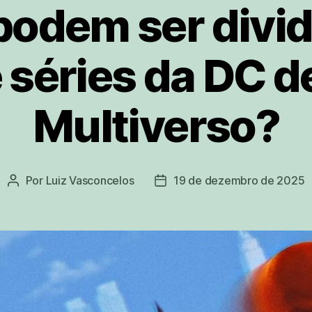
odem ser divid
e séries da DC d
Multiverso?
Por
Luiz Vasconcelos
19 de dezembro de 2025
Autor
Data
do
de
post
publicação