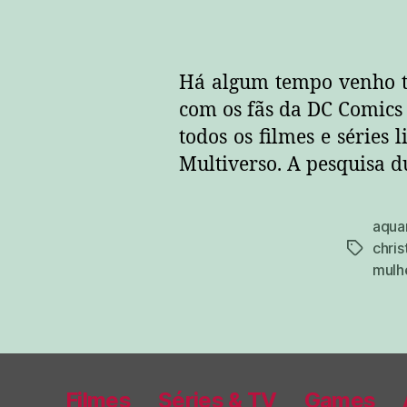
Há algum tempo venho t
com os fãs da DC Comics 
todos os filmes e séries 
Multiverso. A pesquisa 
aqu
chris
tags
mulh
Filmes
Séries & TV
Games