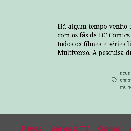
Há algum tempo venho t
com os fãs da DC Comics 
todos os filmes e séries 
Multiverso. A pesquisa 
aqu
chris
tags
mulh
Filmes
Séries & TV
Games