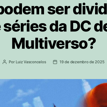
odem ser divid
e séries da DC d
Multiverso?
Por
Luiz Vasconcelos
19 de dezembro de 2025
Autor
Data
do
de
post
publicação