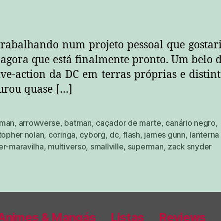
rabalhando num projeto pessoal que gostari
agora que está finalmente pronto. Um belo di
live-action da DC em terras próprias e distint
durou quase […]
aman
,
arrowverse
,
batman
,
caçador de marte
,
canário negro
,
topher nolan
,
coringa
,
cyborg
,
dc
,
flash
,
james gunn
,
lanterna
er-maravilha
,
multiverso
,
smallville
,
superman
,
zack snyder
Animes & Mangás
Listas
Reviews