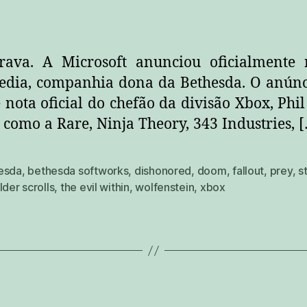
ava. A Microsoft anunciou oficialmente 
ia, companhia dona da Bethesda. O anúncio 
nota oficial do chefão da divisão Xbox, Phil 
como a Rare, Ninja Theory, 343 Industries, 
esda
,
bethesda softworks
,
dishonored
,
doom
,
fallout
,
prey
,
s
lder scrolls
,
the evil within
,
wolfenstein
,
xbox
Categorias