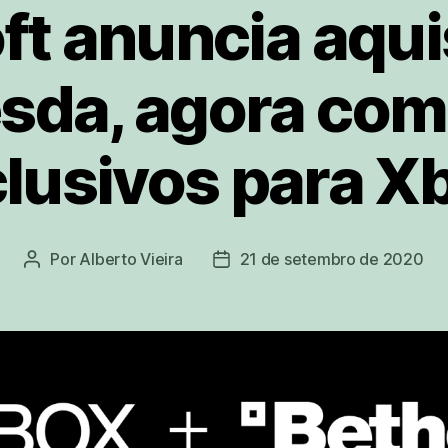
ft anuncia aqui
sda, agora com
lusivos para X
Por
Alberto Vieira
21 de setembro de 2020
Autor
Data
do
de
post
publicação