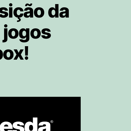
sição da
 jogos
box!