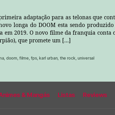
 primeira adaptação para as telonas que co
novo longa do DOOM esta sendo produzido p
da em 2019. O novo filme da franquia conta 
orpião), que promete um […]
ma
,
doom
,
filme
,
fps
,
karl urban
,
the rock
,
universal
Animes & Mangás
Listas
Reviews