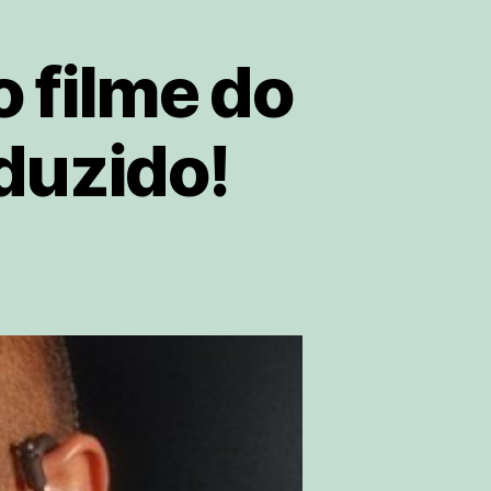
 filme do
duzido!