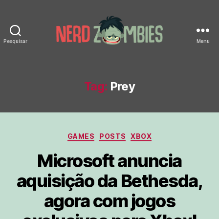
Pesquisar
Menu
Nerd
Zombies
Tag:
Prey
Categorias
GAMES
POSTS
XBOX
Microsoft anuncia
aquisição da Bethesda,
agora com jogos