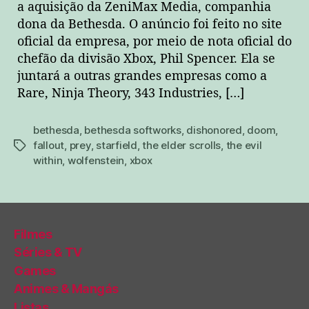
a aquisição da ZeniMax Media, companhia
dona da Bethesda. O anúncio foi feito no site
oficial da empresa, por meio de nota oficial do
chefão da divisão Xbox, Phil Spencer. Ela se
juntará a outras grandes empresas como a
Rare, Ninja Theory, 343 Industries, […]
bethesda
,
bethesda softworks
,
dishonored
,
doom
,
fallout
,
prey
,
starfield
,
the elder scrolls
,
the evil
tags
within
,
wolfenstein
,
xbox
Filmes
Séries & TV
Games
Animes & Mangás
Listas