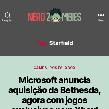
Pesquisar
Menu
Nerd
Zombies
Tag:
Starfield
Categorias
GAMES
POSTS
XBOX
Microsoft anuncia
aquisição da Bethesda,
agora com jogos