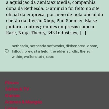
a aquisição da ZeniMax Media, companhia
dona da Bethesda. O anúncio foi feito no site
oficial da empresa, por meio de nota oficial do
chefão da divisão Xbox, Phil Spencer. Ela se
juntará a outras grandes empresas como a
Rare, Ninja Theory, 343 Industries, […]
bethesda
,
bethesda softworks
,
dishonored
,
doom
,
fallout
,
prey
,
starfield
,
the elder scrolls
,
the evil
tags
within
,
wolfenstein
,
xbox
Filmes
Séries & TV
Games
Animes & Mangás
Listas