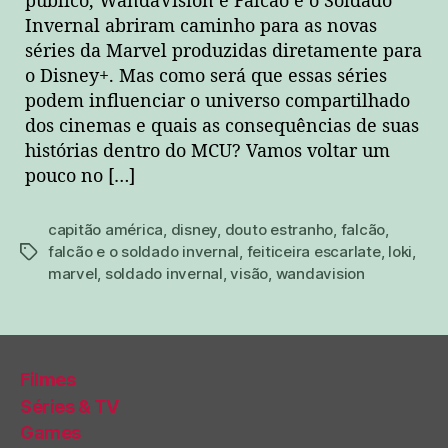
público, WandaVision e Falcão e o Soldado
Invernal abriram caminho para as novas
séries da Marvel produzidas diretamente para
o Disney+. Mas como será que essas séries
podem influenciar o universo compartilhado
dos cinemas e quais as consequências de suas
histórias dentro do MCU? Vamos voltar um
pouco no […]
capitão américa
,
disney
,
douto estranho
,
falcão
,
falcão e o soldado invernal
,
feiticeira escarlate
,
loki
,
tags
marvel
,
soldado invernal
,
visão
,
wandavision
Filmes
Séries & TV
Games