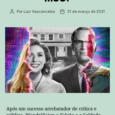
Por
Luiz Vasconcelos
31 de março de 2021
Autor
Data
do
de
post
publicação
Após um sucesso arrebatador de crítica e