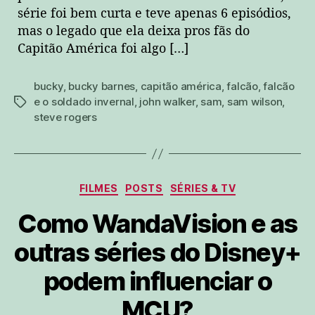
série foi bem curta e teve apenas 6 episódios,
mas o legado que ela deixa pros fãs do
Capitão América foi algo […]
bucky
,
bucky barnes
,
capitão américa
,
falcão
,
falcão
e o soldado invernal
,
john walker
,
sam
,
sam wilson
,
tags
steve rogers
Categorias
FILMES
POSTS
SÉRIES & TV
Como WandaVision e as
outras séries do Disney+
podem influenciar o
MCU?