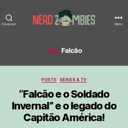
Pesquisar
Menu
Nerd
Zombies
Tag:
Falcão
Categorias
POSTS
SÉRIES & TV
“Falcão e o Soldado
Invernal” e o legado do
Capitão América!